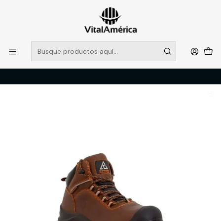
POR SISTEMA FRONTAL SOLO RETIROS EN TIENDA, DESDE
MUCHAS GRACIAS +569 5956 2237
Leer más
Inicio
Catálogo
CALZADO
ZAPATOS DE SEGURIDAD
BOTIN PJ SHERPAS SH432BDKTC N°43