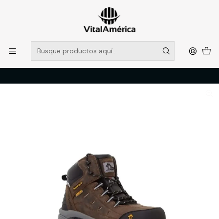
POR SISTEMA FRONTAL SOLO RETIROS EN TIENDA, DESDE
MUCHAS GRACIAS +569 5956 2237
Leer más
Inicio
Catálogo
CALZADO
ZAPATOS DE SEGURIDAD
BOTIN PANAMA JACK PJ507MDKTC N°45