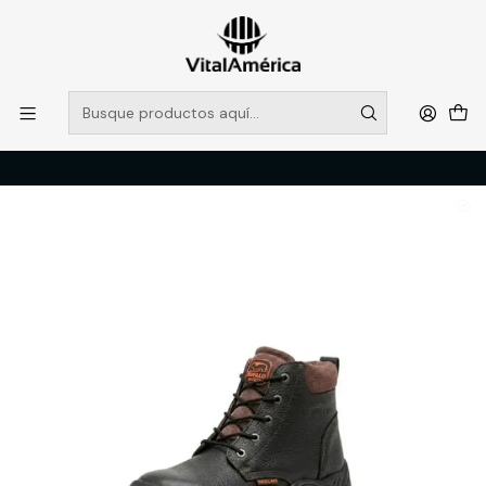
POR SISTEMA FRONTAL SOLO RETIROS EN TIENDA, DESDE
MUCHAS GRACIAS +569 5956 2237
Leer más
Inicio
Catálogo
CALZADO
ZAPATOS DE SEGURIDAD
BOTIN BUFALO AISLANTE PLANTA KEVLAR NEW PU-601K N°40