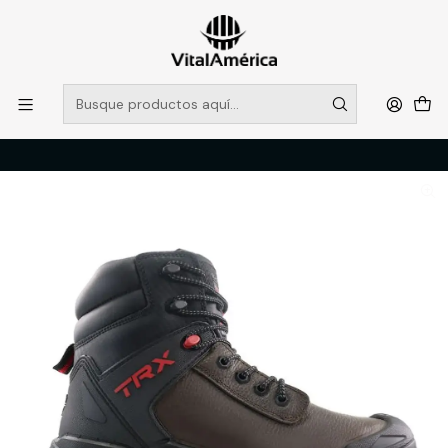
POR SISTEMA FRONTAL SOLO RETIROS EN TIENDA, DESDE
MUCHAS GRACIAS +569 5956 2237
Leer más
Inicio
Catálogo
CALZADO
ZAPATOS DE SEGURIDAD
Bota TRX ED 704 MEDIUM 45