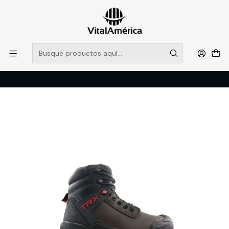
POR SISTEMA FRONTAL SOLO RETIROS EN TIENDA, DESDE
MUCHAS GRACIAS +569 5956 2237
Leer más
Inicio
Catálogo
CALZADO
ZAPATOS DE SEGURIDAD
Bota TRX ED 704 MEDIUM 40