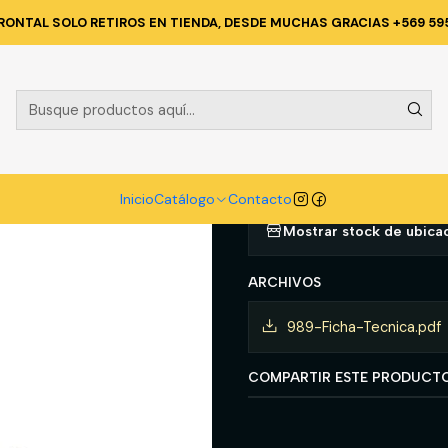
atálogo
CALZADO
ZAPATOS DE SEGURIDAD
Bota TRX ED 704 M
RONTAL SOLO RETIROS EN TIENDA, DESDE MUCHAS GRACIAS +569 59
|
Bota TRX ED
Agregar a la lista d
Inicio
Catálogo
Contacto
Mostrar stock de ubica
ARCHIVOS
989-Ficha-Tecnica.pdf
COMPARTIR ESTE PRODUCT