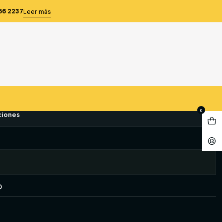
EDIUM 38
56 2237
Leer más
 704 MEDIUM 38
e favoritos
0
ciones
O