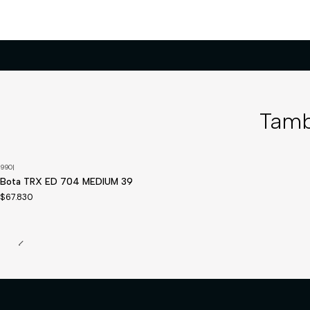
Tamb
990
|
Disponible a pedido
Bota TRX ED 704 MEDIUM 39
$67.830