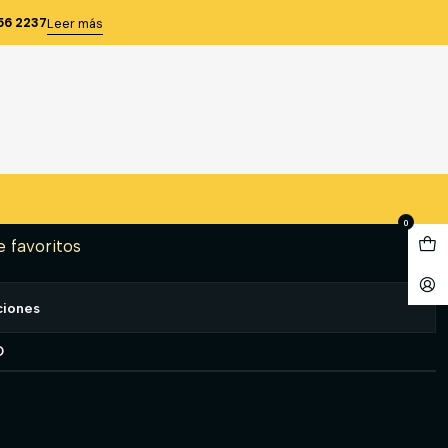
 N°39 BUFALO
56 2237
Leer más
Industrial negra N°39
gregar al Carro
Comprar ahora
0
e favoritos
ciones
O