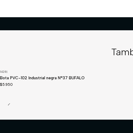
Tamb
1428
|
Disponible a pedido
Bota PVC-102 Industrial negra N°37 BUFALO
$5.950