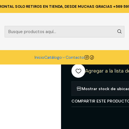
logo
CALZADO
BOTAS DE AGUA
Bota PVC-102 Industrial negra
RONTAL SOLO RETIROS EN TIENDA, DESDE MUCHAS GRACIAS +569 59
|
Bota PVC-102 
BUFALO
A
Inicio
Catálogo
Contacto
Cantidad
Agregar a la lista d
Mostrar stock de ubica
COMPARTIR ESTE PRODUCT