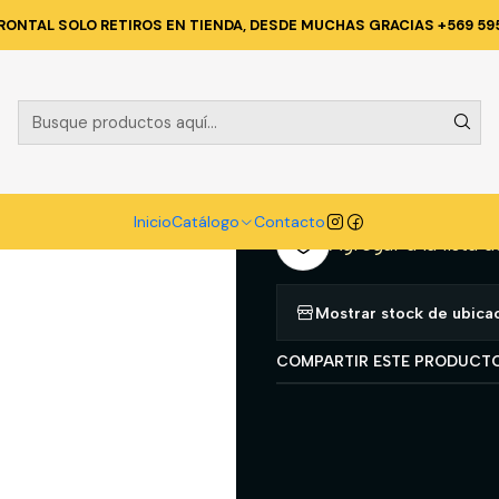
o
LIMPIEZA E HIGENE INDUSTRIAL
PRODUCTOS DE LIMPIEZA
BOLSA
RONTAL SOLO RETIROS EN TIENDA, DESDE MUCHAS GRACIAS +569 59
|
BOLSA BASUR
A
Cantidad
Inicio
Catálogo
Contacto
Agregar a la lista d
Mostrar stock de ubica
COMPARTIR ESTE PRODUCT