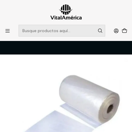
POR SISTEMA FRONTAL SOLO RETIROS EN TIENDA, DESDE
MUCHAS GRACIAS +569 5956 2237
Leer más
Inicio
Catálogo
LIMPIEZA E HIGENE INDUSTRIAL
PRODUCTOS DE LIMPIEZA
ROLLO BOLSA PLASTICA PREPICADA 4.5KG 20X30CM