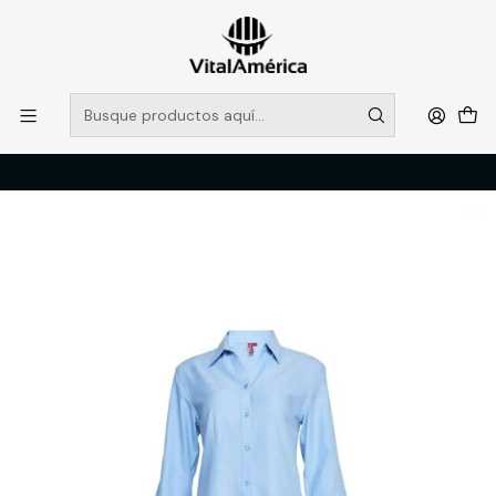
POR SISTEMA FRONTAL SOLO RETIROS EN TIENDA, DESDE
MUCHAS GRACIAS +569 5956 2237
Leer más
Inicio
Catálogo
VESTIMENTA TECNICA Y CORPORATIVA
POLERAS Y CAMISAS
BLUSA SPANDEX T/M