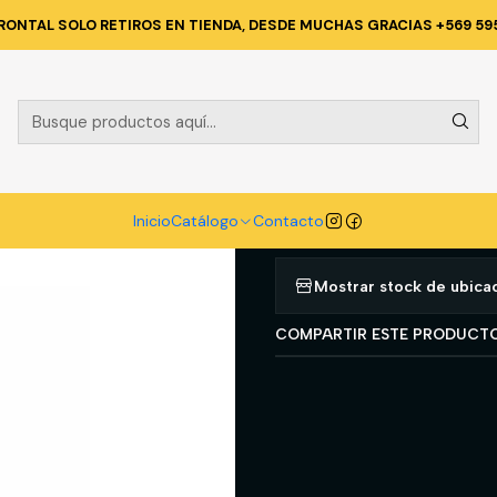
ICA Y CORPORATIVA
PANTALONES DE TRABAJO
PANTALON HW DAKO
RONTAL SOLO RETIROS EN TIENDA, DESDE MUCHAS GRACIAS +569 59
|
PANTALON H
VERDE OLIV
Agregar a la lista d
Inicio
Catálogo
Contacto
Mostrar stock de ubica
COMPARTIR ESTE PRODUCT