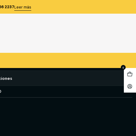
TA SPANDEX MUJER VERDE OLIVA M
56 2237
Leer más
W DAKOTA SPANDEX MUJER
A M
e favoritos
0
ciones
O