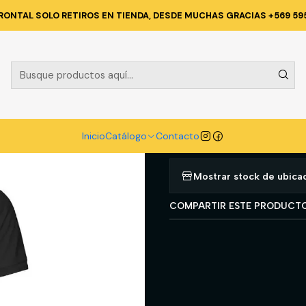
ICA Y CORPORATIVA
POLERAS Y CAMISAS
POLERA POLO COMFORT
RONTAL SOLO RETIROS EN TIENDA, DESDE MUCHAS GRACIAS +569 59
|
POLERA POL
HOMBRE NE
Agregar a la lista d
Inicio
Catálogo
Contacto
Mostrar stock de ubica
COMPARTIR ESTE PRODUCT