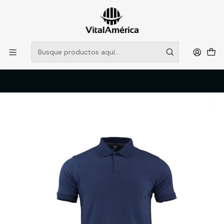
POR SISTEMA FRONTAL SOLO RETIROS EN TIENDA, DESDE
MUCHAS GRACIAS +569 5956 2237
Leer más
Inicio
Catálogo
VESTIMENTA TECNICA Y CORPORATIVA
POLERAS Y CAMISAS
POLERA POLO M/L MUJER 60% ALG 40% POLY AZUL T/2XL