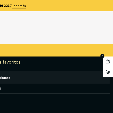
C 200S TALLA M STEELPRO
56 2237
Leer más
 MEDIO ROSTRO ERGONIC
M STEELPRO
gregar al Carro
Comprar ahora
0
e favoritos
ciones
O