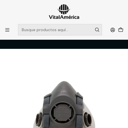
POR SISTEMA FRONTAL SOLO RETIROS EN TIENDA, DESDE
MUCHAS GRACIAS +569 5956 2237
Leer más
Inicio
Catálogo
PROTECCION PERSONAL
RESPIRACION
RESPIRADOR MEDIO ROSTRO ERGONIC 100 T/M