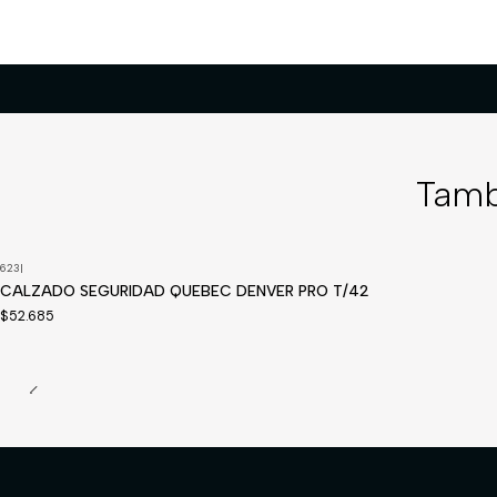
Tamb
623
|
Disponible a pedido
CALZADO SEGURIDAD QUEBEC DENVER PRO T/42
$52.685