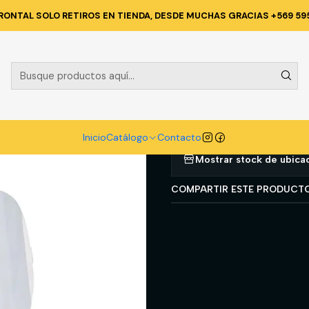
ogo
PROTECCION PERSONAL
CRANEO
Protector de seguridad 
RONTAL SOLO RETIROS EN TIENDA, DESDE MUCHAS GRACIAS +569 59
|
Protector de
Agregar a la lista d
Inicio
Catálogo
Contacto
Mostrar stock de ubica
COMPARTIR ESTE PRODUCT