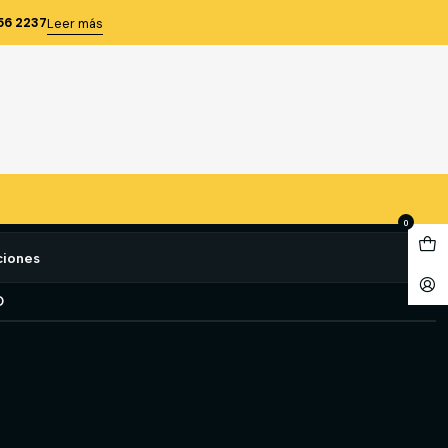
 DENVER PRO T/42
56 2237
Leer más
GURIDAD QUEBEC DENVER
e favoritos
0
ciones
O