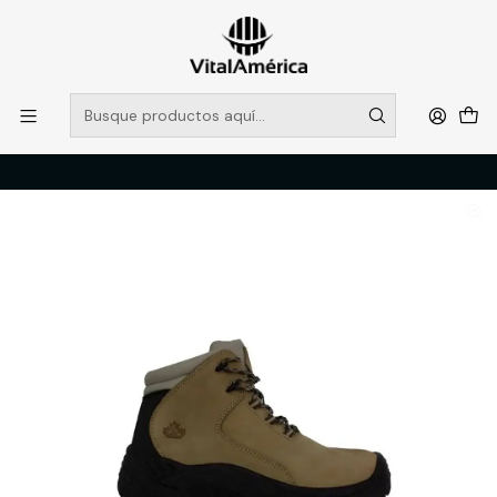
POR SISTEMA FRONTAL SOLO RETIROS EN TIENDA, DESDE
MUCHAS GRACIAS +569 5956 2237
Leer más
Inicio
Catálogo
CALZADO
ZAPATOS DE SEGURIDAD
CALZADO SEGURIDAD QUEBEC 400 PRO T/44