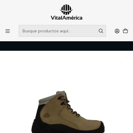
POR SISTEMA FRONTAL SOLO RETIROS EN TIENDA, DESDE
MUCHAS GRACIAS +569 5956 2237
Leer más
Inicio
Catálogo
CALZADO
ZAPATOS DE SEGURIDAD
CALZADO SEGURIDAD QUEBEC 400 PRO T/42