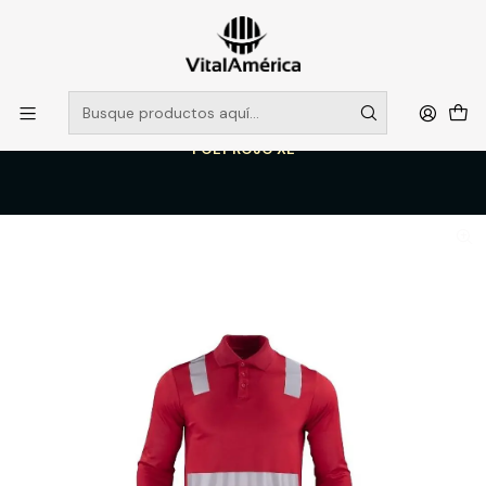
POR SISTEMA FRONTAL SOLO RETIROS EN TIENDA, DESDE
MUCHAS GRACIAS +569 5956 2237
Leer más
Inicio
Catálogo
VESTIMENTA TECNICA Y CORPORATIVA
POLERAS Y CAMISAS
POLERA POLO HIBRIDA C/REFLECTIVA M/LARGA 60% ALG 40%
POLY ROJO XL