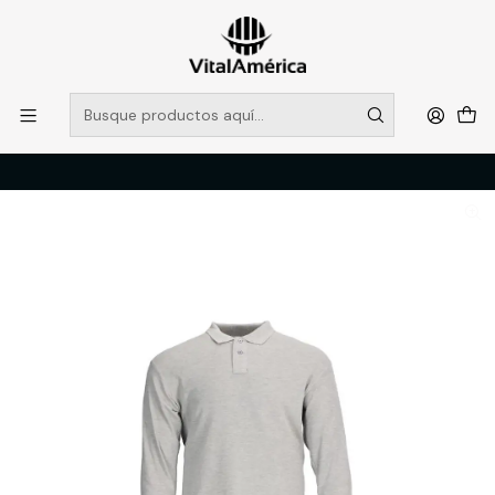
POR SISTEMA FRONTAL SOLO RETIROS EN TIENDA, DESDE
MUCHAS GRACIAS +569 5956 2237
Leer más
Inicio
Catálogo
VESTIMENTA TECNICA Y CORPORATIVA
POLERAS Y CAMISAS
Polera Pique Hombre M/L Gris 60/40 T/XXXL