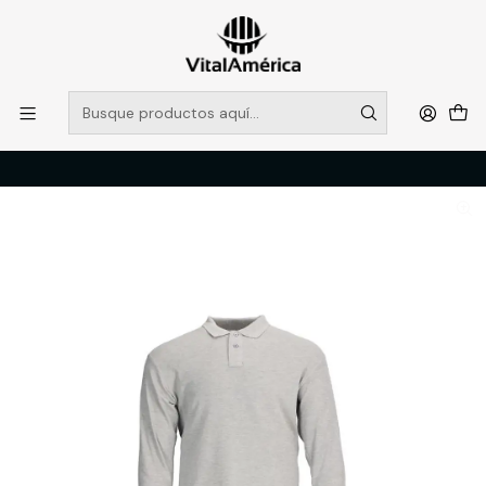
POR SISTEMA FRONTAL SOLO RETIROS EN TIENDA, DESDE
MUCHAS GRACIAS +569 5956 2237
Leer más
Inicio
Catálogo
VESTIMENTA TECNICA Y CORPORATIVA
POLERAS Y CAMISAS
Polera Pique Hombre M/L Gris 60/40 T/XL