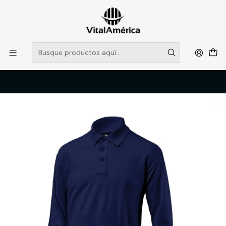
POR SISTEMA FRONTAL SOLO RETIROS EN TIENDA, DESDE
MUCHAS GRACIAS +569 5956 2237
Leer más
Inicio
Catálogo
VESTIMENTA TECNICA Y CORPORATIVA
POLERAS Y CAMISAS
POLERA MANGA LARGA PIQUE BLACK BULL AZUL T/2XL