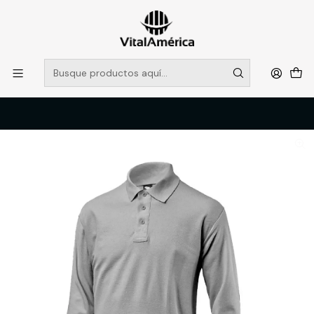
POR SISTEMA FRONTAL SOLO RETIROS EN TIENDA, DESDE
MUCHAS GRACIAS +569 5956 2237
Leer más
Inicio
Catálogo
VESTIMENTA TECNICA Y CORPORATIVA
POLERAS Y CAMISAS
POLERA MANGA LARGA PIQUE BLACK BULL GRIS T/XL