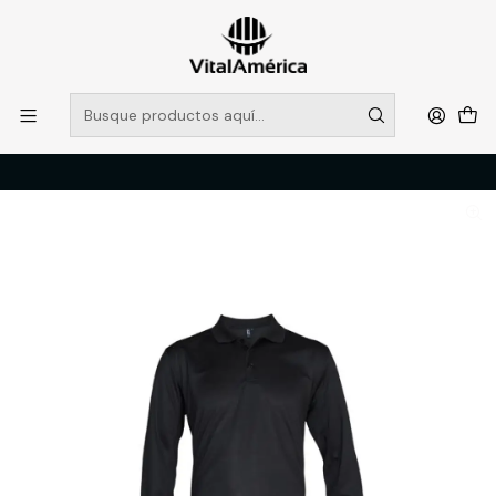
POR SISTEMA FRONTAL SOLO RETIROS EN TIENDA, DESDE
MUCHAS GRACIAS +569 5956 2237
Leer más
Inicio
Catálogo
VESTIMENTA TECNICA Y CORPORATIVA
POLERAS Y CAMISAS
POLERA DRY FIT M/L HOMBRE L NEGRO