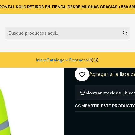
A TECNICA Y CORPORATIVA
POLERAS Y CAMISAS
POLERA DRY FIT
RONTAL SOLO RETIROS EN TIENDA, DESDE MUCHAS GRACIAS +569 59
|
POLERA DRY 
T/3XL
A
Inicio
Catálogo
Contacto
Cantidad
Agregar a la lista d
Mostrar stock de ubica
COMPARTIR ESTE PRODUCT