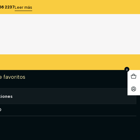
 M/L HOMBRE AMARILLO T/3XL
56 2237
Leer más
FIT M/L HOMBRE AMARILLO
gregar al Carro
Comprar ahora
0
e favoritos
ciones
O