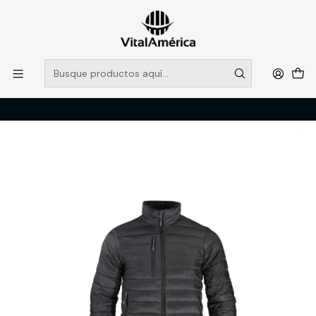
POR SISTEMA FRONTAL SOLO RETIROS EN TIENDA, DESDE
MUCHAS GRACIAS +569 5956 2237
Leer más
Inicio
Catálogo
VESTIMENTA TECNICA Y CORPORATIVA
PARKAS
PARKA TÉRMICA LIGHT M/L HOMBRE NEGRO T/XXXL