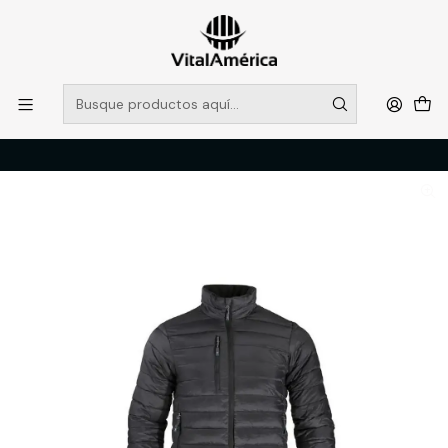
POR SISTEMA FRONTAL SOLO RETIROS EN TIENDA, DESDE
MUCHAS GRACIAS +569 5956 2237
Leer más
Inicio
Catálogo
VESTIMENTA TECNICA Y CORPORATIVA
PARKAS
PARKA TÉRMICA LIGHT M/L HOMBRE NEGRO T/M