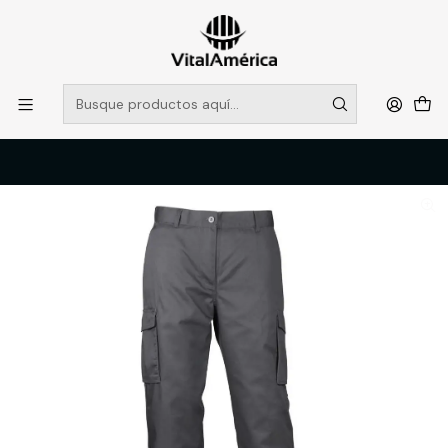
POR SISTEMA FRONTAL SOLO RETIROS EN TIENDA, DESDE
MUCHAS GRACIAS +569 5956 2237
Leer más
Inicio
Catálogo
VESTIMENTA TECNICA Y CORPORATIVA
PANTALONES DE TRABAJO
PANTALON CARGO CLASSIC NEW EDITION HOMBRE AZUL T/50