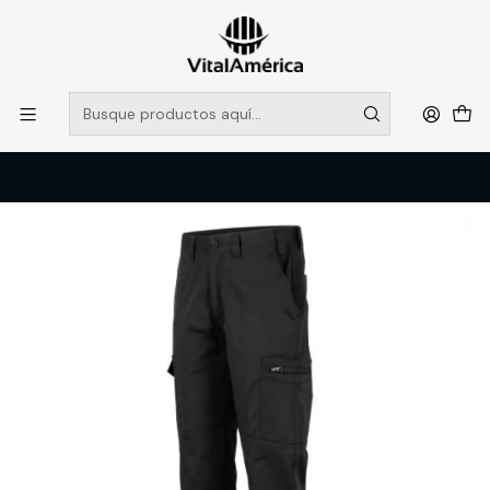
POR SISTEMA FRONTAL SOLO RETIROS EN TIENDA, DESDE
MUCHAS GRACIAS +569 5956 2237
Leer más
Inicio
Catálogo
VESTIMENTA TECNICA Y CORPORATIVA
PANTALONES DE TRABAJO
PANTALON CARGO CLASSIC NEW EDITION HOMBRE AZUL T/52