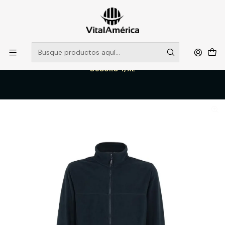
POR SISTEMA FRONTAL SOLO RETIROS EN TIENDA, DESDE
MUCHAS GRACIAS +569 5956 2237
Leer más
Inicio
Catálogo
VESTIMENTA TECNICA Y CORPORATIVA
POLERONES Y CHAQUETAS
MICROPOLAR PRACTICAL LINE M/L MUJER 100% POLY GRIS
OSCURO T/XL