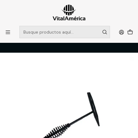
POR SISTEMA FRONTAL SOLO RETIROS EN TIENDA, DESDE
MUCHAS GRACIAS +569 5956 2237
Leer más
Inicio
Catálogo
FERRETERIA
HERRAMIENTAS MANUALES
MARTILLO PICASAL (1016612) INDURA