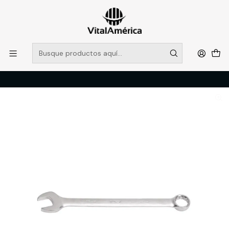
POR SISTEMA FRONTAL SOLO RETIROS EN TIENDA, DESDE
MUCHAS GRACIAS +569 5956 2237
Leer más
Inicio
Catálogo
FERRETERIA
HERRAMIENTAS MANUALES
LLAVE PUNTA-CORONA 36 MM. (75536)