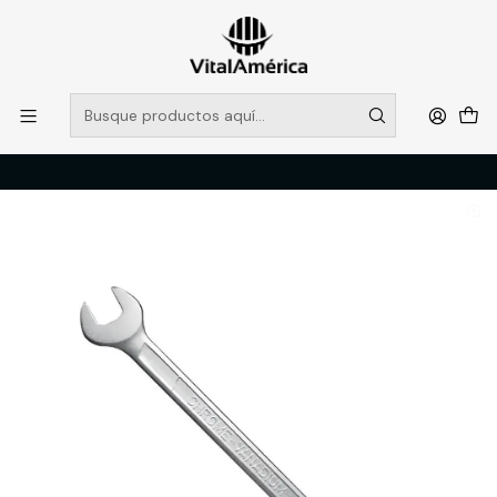
POR SISTEMA FRONTAL SOLO RETIROS EN TIENDA, DESDE
MUCHAS GRACIAS +569 5956 2237
Leer más
Inicio
Catálogo
FERRETERIA
HERRAMIENTAS MANUALES
LLAVE PUNTA-CORONA 13 MM. (75513)