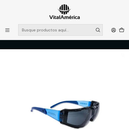
POR SISTEMA FRONTAL SOLO RETIROS EN TIENDA, DESDE
MUCHAS GRACIAS +569 5956 2237
Leer más
Inicio
Catálogo
PROTECCION PERSONAL
LENTES
LENTE KBEEN L 600 PRO GRIS