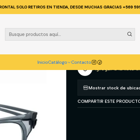
álogo
PROTECCION PERSONAL
LENTES
LENTE BOLLE AKA FOTO
RONTAL SOLO RETIROS EN TIENDA, DESDE MUCHAS GRACIAS +569 59
|
LENTE BOLL
A
Cantidad
Inicio
Catálogo
Contacto
Agregar a la lista d
Mostrar stock de ubica
COMPARTIR ESTE PRODUCT