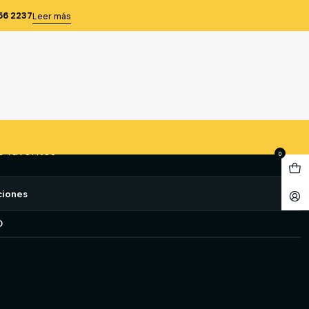
CROMATICO
56 2237
Leer más
E AKA FOTOCROMATICO
gregar al Carro
Comprar ahora
e favoritos
0
ciones
O