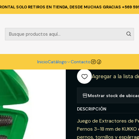
RIA
HERRAMIENTAS MANUALES
JGO. EXTRACTORES PERNOS 5 PZAS.
RONTAL SOLO RETIROS EN TIENDA, DESDE MUCHAS GRACIAS +569 59
|
JGO. EXTRAC
MM. (49-A) 
A
Inicio
Catálogo
Contacto
Cantidad
Agregar a la lista d
Mostrar stock de ubica
DESCRIPCIÓN
Juego de Extractores de P
Pernos 3–18 mm de KUKKO es
pernos, tornillos y espárr