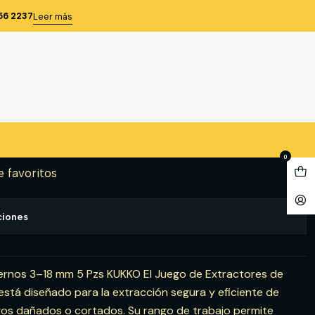
 3-18 MM. (49-A) - KUKKO
56 2237
Leer más
TORES PERNOS 5 PZAS. 3-18
- KUKKO
gregar al Carro
Comprar ahora
0
e favoritos
ciones
ernos 3–18 mm 5 Pzs KUKKO El Juego de Extractores de
tá diseñado para la extracción segura y eficiente de
agos dañados o cortados. Su rango de trabajo permite