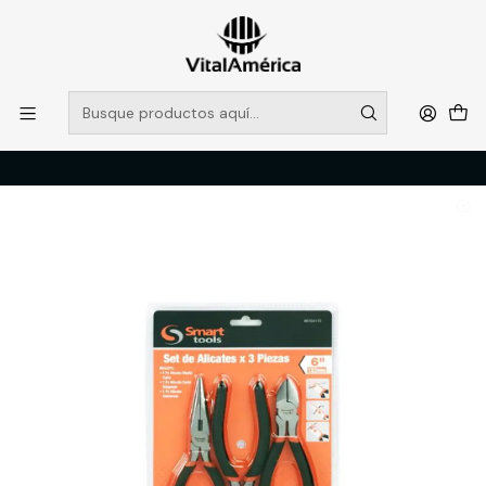
POR SISTEMA FRONTAL SOLO RETIROS EN TIENDA, DESDE
MUCHAS GRACIAS +569 5956 2237
Leer más
Inicio
Catálogo
FERRETERIA
HERRAMIENTAS MANUALES
JGO. 3 ALICATES (2 DE 6'', 1 DE 8'') PROFESIONAL