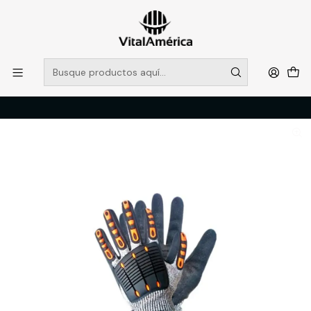
POR SISTEMA FRONTAL SOLO RETIROS EN TIENDA, DESDE
MUCHAS GRACIAS +569 5956 2237
Leer más
Inicio
Catálogo
PROTECCION PERSONAL
GUANTE ATOX TPR CUT-PRO T-9