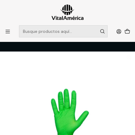
POR SISTEMA FRONTAL SOLO RETIROS EN TIENDA, DESDE
MUCHAS GRACIAS +569 5956 2237
Leer más
Inicio
Catálogo
PROTECCION PERSONAL
MANOS
GUANTE DE NITRILO TEXTURIZADO VERDE 8 0 GR 50 UDS TALLA L