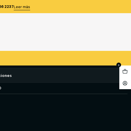
R 100 UDS TALLA M
56 2237
Leer más
ITRILO AZUL 3 5 GR 100 UDS
e favoritos
0
ciones
O