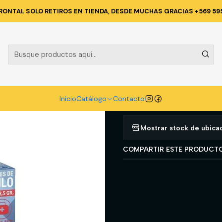
PROTECCION PERSONAL
MANOS
GUANTE DE NITRILO AZUL 3 5 G
RONTAL SOLO RETIROS EN TIENDA, DESDE MUCHAS GRACIAS +569 59
|
GUANTE DE N
TALLA M
Agregar a la lista d
Inicio
Catálogo
Contacto
Mostrar stock de ubica
COMPARTIR ESTE PRODUCT