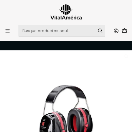
POR SISTEMA FRONTAL SOLO RETIROS EN TIENDA, DESDE
MUCHAS GRACIAS +569 5956 2237
Leer más
Inicio
Catálogo
PROTECCION PERSONAL
FONO PELTOR CINTILLO H540A (EX H10A) 3M