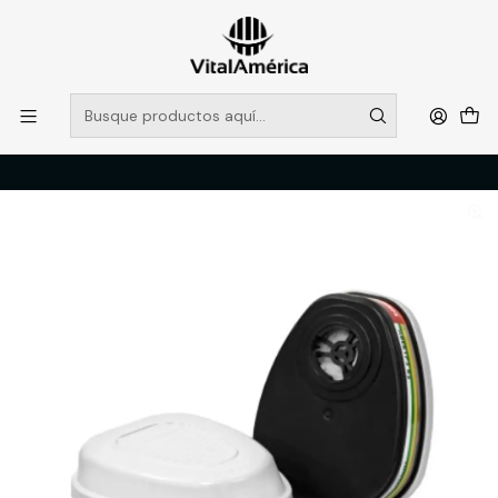
POR SISTEMA FRONTAL SOLO RETIROS EN TIENDA, DESDE
MUCHAS GRACIAS +569 5956 2237
Leer más
Inicio
Catálogo
PROTECCION PERSONAL
RESPIRACION
FILTRO AIR F600MP3 ABEK1P3R MULTIGAS PART.