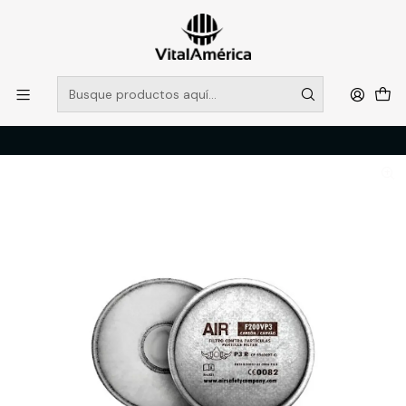
POR SISTEMA FRONTAL SOLO RETIROS EN TIENDA, DESDE
MUCHAS GRACIAS +569 5956 2237
Leer más
Inicio
Catálogo
PROTECCION PERSONAL
FILTRO AIR F200VP3 PARTICULAS Y VO