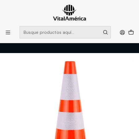
POR SISTEMA FRONTAL SOLO RETIROS EN TIENDA, DESDE
MUCHAS GRACIAS +569 5956 2237
Leer más
Inicio
Catálogo
SEGURIDAD INDUSTRIAL
VIALIDAD
CONO NARANJO 28'' 2 CINTAS REFLECTANTE