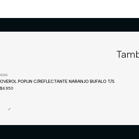
Tamb
1233
|
Disponible a pedido
OVEROL POPLIN C/REFLECTANTE NARANJO BUFALO T/S
$6.950