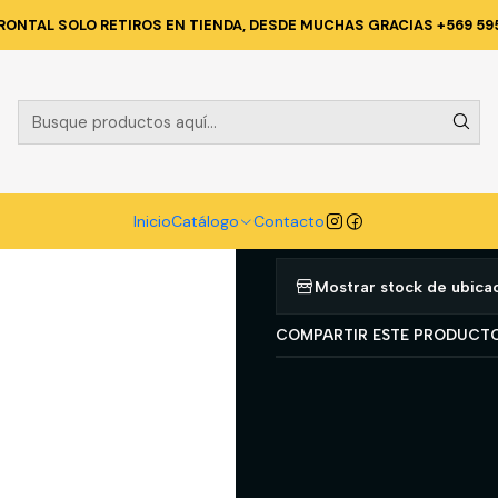
 CORPORATIVA
OVEROLES Y CHALECOS GEOLOGOS
OVEROL POPL
RONTAL SOLO RETIROS EN TIENDA, DESDE MUCHAS GRACIAS +569 59
|
OVEROL POP
NARANJO BU
Agregar a la lista d
Inicio
Catálogo
Contacto
Mostrar stock de ubica
COMPARTIR ESTE PRODUCT