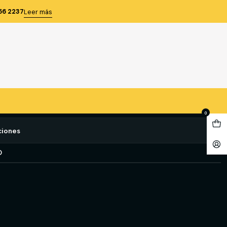
IN C/REFLECTANTE NARANJO BUFALO T/L
56 2237
Leer más
LIN C/REFLECTANTE
FALO T/L
e favoritos
0
ciones
O