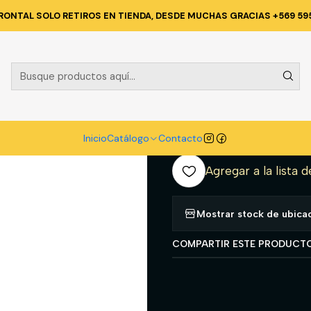
ECNICA Y CORPORATIVA
ACCESORIOS
CONJUNTO INTERIOR POLI
RONTAL SOLO RETIROS EN TIENDA, DESDE MUCHAS GRACIAS +569 59
|
CONJUNTO I
COOLDRY N
A
Inicio
Catálogo
Contacto
Cantidad
Agregar a la lista d
Mostrar stock de ubica
COMPARTIR ESTE PRODUCT