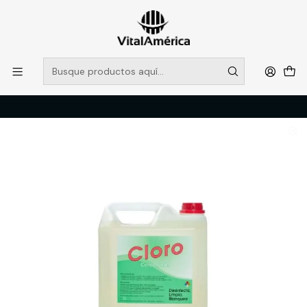
POR SISTEMA FRONTAL SOLO RETIROS EN TIENDA, DESDE
MUCHAS GRACIAS +569 5956 2237
Leer más
Inicio
Catálogo
LIMPIEZA E HIGENE INDUSTRIAL
PRODUCTOS DE LIMPIEZA
CLORO 5 LTS