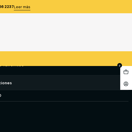
 GETPRO
56 2237
Leer más
UERO T-L GETPRO
gregar al Carro
Comprar ahora
e favoritos
0
ciones
O