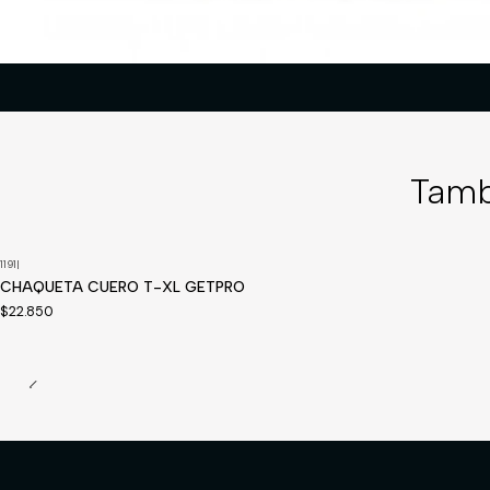
Tamb
1191
|
CHAQUETA CUERO T-XL GETPRO
$22.850