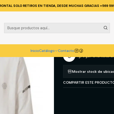
Catálogo
SOLDADOR
TRAJE SOLDADOR
CHAQUETA CUERO T-L
RONTAL SOLO RETIROS EN TIENDA, DESDE MUCHAS GRACIAS +569 59
|
CHAQUETA C
A
Cantidad
Inicio
Catálogo
Contacto
Agregar a la lista d
Mostrar stock de ubica
COMPARTIR ESTE PRODUCT