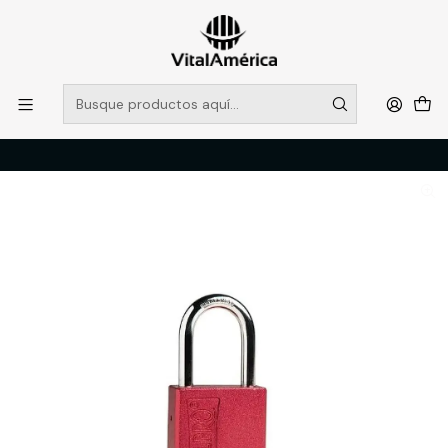
POR SISTEMA FRONTAL SOLO RETIROS EN TIENDA, DESDE
MUCHAS GRACIAS +569 5956 2237
Leer más
Inicio
Catálogo
SEGURIDAD INDUSTRIAL
CANDADO LOCK OUT STEELPRO X05 ROJO